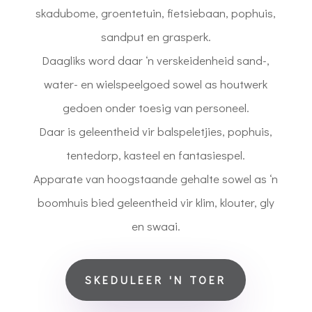
skadubome, groentetuin, fietsiebaan, pophuis,
sandput en grasperk.
Daagliks word daar ‘n verskeidenheid sand-,
water- en wielspeelgoed sowel as houtwerk
gedoen onder toesig van personeel.
Daar is geleentheid vir balspeletjies, pophuis,
tentedorp, kasteel en fantasiespel.
Apparate van hoogstaande gehalte sowel as ‘n
boomhuis bied geleentheid vir klim, klouter, gly
en swaai.
SKEDULEER 'N TOER